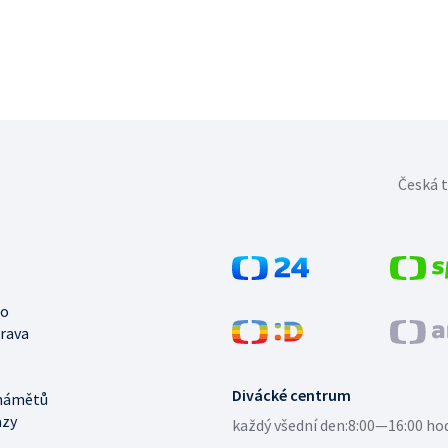
Česká t
no
trava
Divácké centrum
námětů
azy
každý všední den:
8:00—16:00 ho