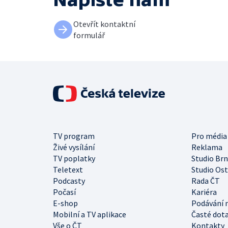
Otevřít kontaktní
formulář
TV program
Pro média
Živé vysílání
Reklama
TV poplatky
Studio Br
Teletext
Studio Os
Podcasty
Rada ČT
Počasí
Kariéra
E-shop
Podávání 
Mobilní a TV aplikace
Časté dot
Vše o ČT
Kontakty