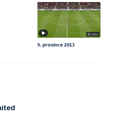
81 min
5. prosince 2013
ited