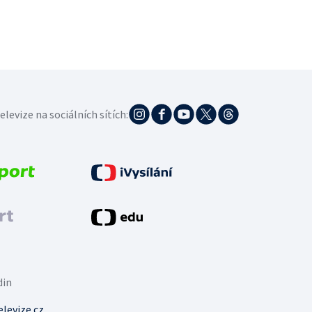
elevize na sociálních sítích:
din
levize.cz