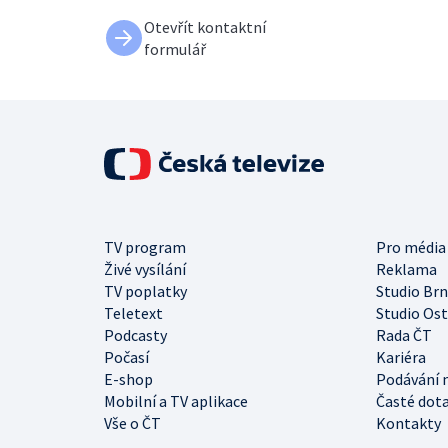
Otevřít kontaktní
formulář
TV program
Pro média
Živé vysílání
Reklama
TV poplatky
Studio Br
Teletext
Studio Os
Podcasty
Rada ČT
Počasí
Kariéra
E-shop
Podávání 
Mobilní a TV aplikace
Časté dot
Vše o ČT
Kontakty