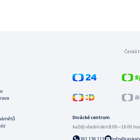
Česká t
no
trava
Divácké centrum
námětů
azy
každý všední den:
8:00—16:00 ho
261 136 113
info@ceskate