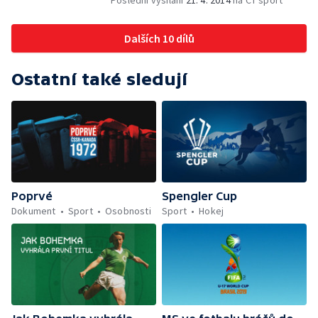
Poslední vysílání
21. 4. 2014
na ČT sport
Dalších 10 dílů
Ostatní také sledují
Poprvé
Spengler Cup
Dokument
Sport
Osobnosti
Sport
Hokej