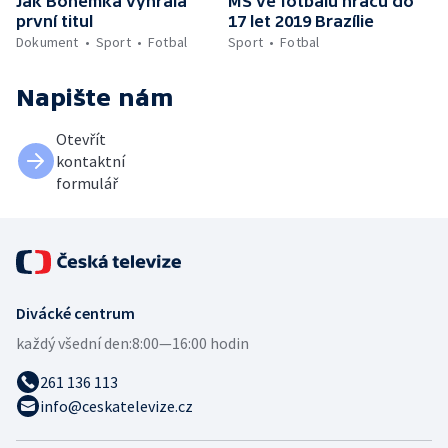
Jak Bohemka vyhrála
MS ve fotbalu hráčů do
první titul
17 let 2019 Brazílie
Dokument
Sport
Fotbal
Sport
Fotbal
Napište nám
Otevřít
kontaktní
formulář
Divácké centrum
každý všední den:
8:00—16:00 hodin
261 136 113
info@ceskatelevize.cz