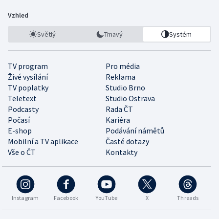
Vzhled
Světlý
Tmavý
Systém
TV program
Pro média
Živé vysílání
Reklama
TV poplatky
Studio Brno
Teletext
Studio Ostrava
Podcasty
Rada ČT
Počasí
Kariéra
E-shop
Podávání námětů
Mobilní a TV aplikace
Časté dotazy
Vše o ČT
Kontakty
Instagram
Facebook
YouTube
X
Threads