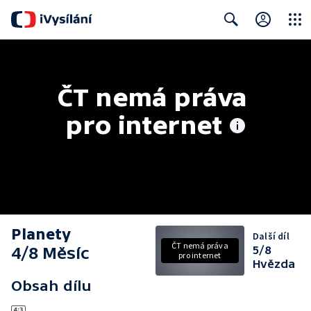
Close
Search
ČT nemá práva 
pro internet
Planety
Další díl
ČT nemá práva
4/8 Měsíc
5/8
pro internet
Hvězda
Obsah dílu