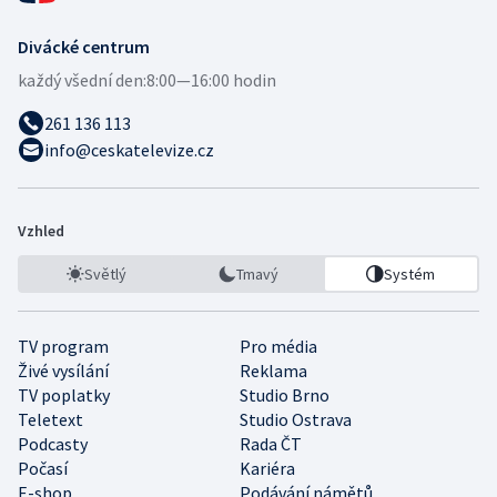
Divácké centrum
každý všední den:
8:00—16:00 hodin
261 136 113
info@ceskatelevize.cz
Vzhled
Světlý
Tmavý
Systém
TV program
Pro média
Živé vysílání
Reklama
TV poplatky
Studio Brno
Teletext
Studio Ostrava
Podcasty
Rada ČT
Počasí
Kariéra
E-shop
Podávání námětů