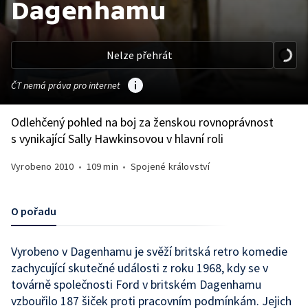
Dagenhamu
Nelze přehrát
ČT nemá práva pro internet
Odlehčený pohled na boj za ženskou rovnoprávnost
s vynikající Sally Hawkinsovou v hlavní roli
Vyrobeno
2010
•
109 min
•
Spojené království
O pořadu
Vyrobeno v Dagenhamu je svěží britská retro komedie
zachycující skutečné události z roku 1968, kdy se v
továrně společnosti Ford v britském Dagenhamu
vzbouřilo 187 šiček proti pracovním podmínkám. Jejich