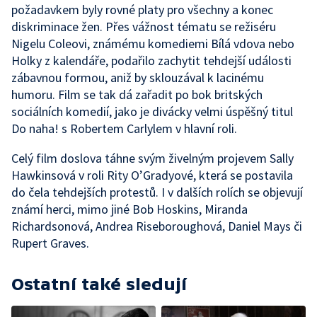
požadavkem byly rovné platy pro všechny a konec
diskriminace žen. Přes vážnost tématu se režiséru
Nigelu Coleovi, známému komediemi Bílá vdova nebo
Holky z kalendáře, podařilo zachytit tehdejší události
zábavnou formou, aniž by sklouzával k lacinému
humoru. Film se tak dá zařadit po bok britských
sociálních komedií, jako je divácky velmi úspěšný titul
Do naha! s Robertem Carlylem v hlavní roli.
Celý film doslova táhne svým živelným projevem Sally
Hawkinsová v roli Rity O’Gradyové, která se postavila
do čela tehdejších protestů. I v dalších rolích se objevují
známí herci, mimo jiné Bob Hoskins, Miranda
Richardsonová, Andrea Riseboroughová, Daniel Mays či
Rupert Graves.
Ostatní také sledují