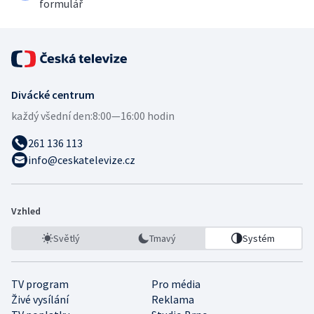
formulář
Divácké centrum
každý všední den:
8:00—16:00 hodin
261 136 113
info@ceskatelevize.cz
Vzhled
Světlý
Tmavý
Systém
TV program
Pro média
Živé vysílání
Reklama