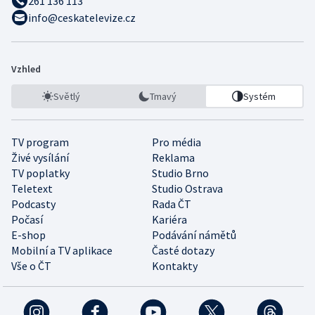
261 136 113
info@ceskatelevize.cz
Vzhled
Světlý
Tmavý
Systém
TV program
Pro média
Živé vysílání
Reklama
TV poplatky
Studio Brno
Teletext
Studio Ostrava
Podcasty
Rada ČT
Počasí
Kariéra
E-shop
Podávání námětů
Mobilní a TV aplikace
Časté dotazy
Vše o ČT
Kontakty