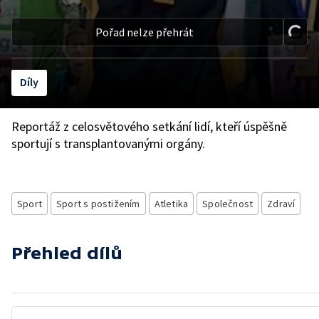
Pořad nelze přehrát
Díly
Reportáž z celosvětového setkání lidí, kteří úspěšně
sportují s transplantovanými orgány.
Sport
Sport s postižením
Atletika
Společnost
Zdraví
Přehled dílů