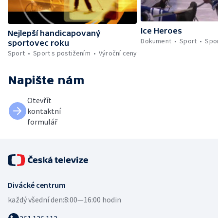
Ice Heroes
Nejlepší handicapovaný
Dokument
Sport
Spor
sportovec roku
Sport
Sport s postižením
Výroční ceny
Napište nám
Otevřít
kontaktní
formulář
Divácké centrum
každý všední den:
8:00—16:00 hodin