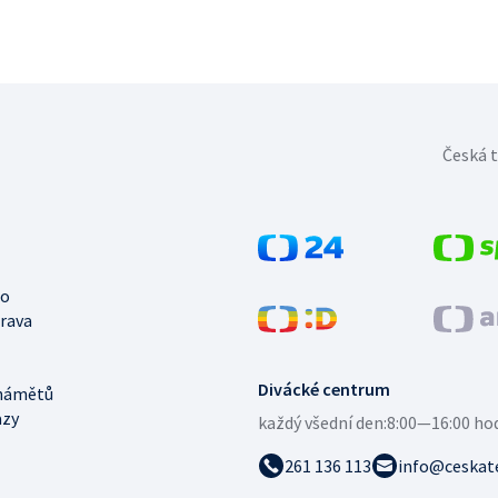
Česká t
no
trava
Divácké centrum
námětů
azy
každý všední den:
8:00—16:00 ho
261 136 113
info@ceskate