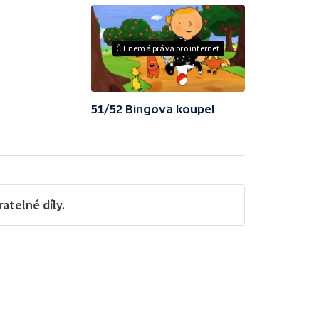
ČT nemá práva pro internet
51/52 Bingova koupel
telné díly.