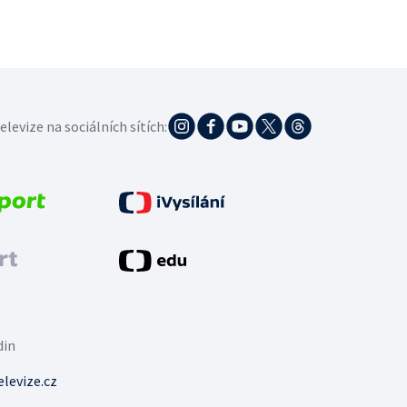
elevize na sociálních sítích:
din
levize.cz