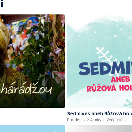
í
Sedmives aneb Růžová hol
Pro děti
2-4 roky
Večerníček