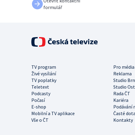
Otevřít kontaktní
formulář
TV program
Pro média
Živé vysílání
Reklama
TV poplatky
Studio Br
Teletext
Studio Os
Podcasty
Rada ČT
Počasí
Kariéra
E-shop
Podávání 
Mobilní a TV aplikace
Časté dot
Vše o ČT
Kontakty