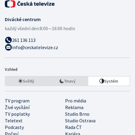
Divácké centrum
každý všední den:
8:00—16:00 hodin
261 136 113
info@ceskatelevize.cz
Vzhled
Světlý
Tmavý
Systém
TV program
Pro média
Živé vysílání
Reklama
TV poplatky
Studio Brno
Teletext
Studio Ostrava
Podcasty
Rada ČT
Počasí
Kariéra