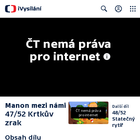
Close
Search
ČT nemá práva 
pro internet
Manon mezi námi
Další díl
ČT nemá práva
47/52 Krtkův
48/52
pro internet
Statečný
zrak
rytíř
Obsah dílu