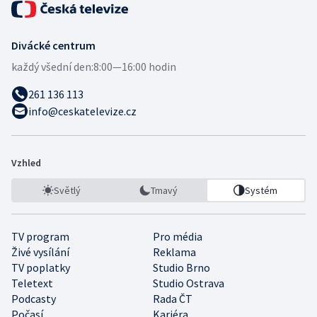
Divácké centrum
každý všední den:
8:00—16:00 hodin
261 136 113
info@ceskatelevize.cz
Vzhled
Světlý
Tmavý
Systém
TV program
Pro média
Živé vysílání
Reklama
TV poplatky
Studio Brno
Teletext
Studio Ostrava
Podcasty
Rada ČT
Počasí
Kariéra