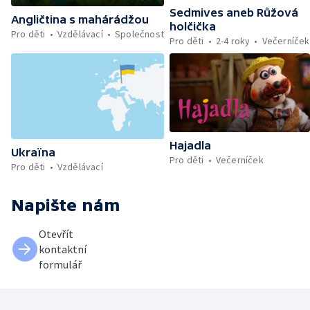
Sedmives aneb Růžová
Angličtina s mahárádžou
holčička
Pro děti
Vzdělávací
Společnost
Pro děti
2-4 roky
Večerníček
Hajadla
Ukraïna
Pro děti
Večerníček
Pro děti
Vzdělávací
Napište nám
Otevřít
kontaktní
formulář