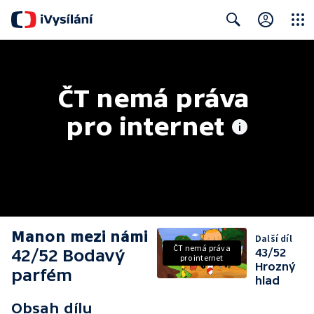
Close
Search
ČT nemá práva 
pro internet
Manon mezi námi
Další díl
ČT nemá práva
42/52 Bodavý
43/52
pro internet
Hrozný
parfém
hlad
Obsah dílu