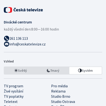
Divácké centrum
každý všední den:
8:00—16:00 hodin
261 136 113
info@ceskatelevize.cz
Vzhled
Světlý
Tmavý
Systém
TV program
Pro média
Živé vysílání
Reklama
TV poplatky
Studio Brno
Teletext
Studio Ostrava