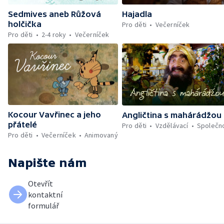
Sedmives aneb Růžová
Hajadla
holčička
Pro děti
Večerníček
Pro děti
2-4 roky
Večerníček
Kocour Vavřinec a jeho
Angličtina s mahárádžou
přátelé
Pro děti
Vzdělávací
Společn
Pro děti
Večerníček
Animovaný
Napište nám
Otevřít
kontaktní
formulář