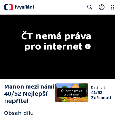
Clos
Search
ČT nemá práva 
pro internet
Manon mezi námi
Další díl
ČT nemá práva
40/52 Nejlepší
41/52
pro internet
Zdřímnutí
nepřítel
Obsah dílu