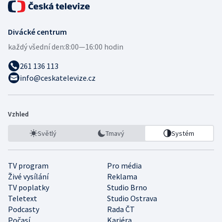
Divácké centrum
každý všední den:
8:00—16:00 hodin
261 136 113
info@ceskatelevize.cz
Vzhled
Světlý
Tmavý
Systém
TV program
Pro média
Živé vysílání
Reklama
TV poplatky
Studio Brno
Teletext
Studio Ostrava
Podcasty
Rada ČT
Počasí
Kariéra