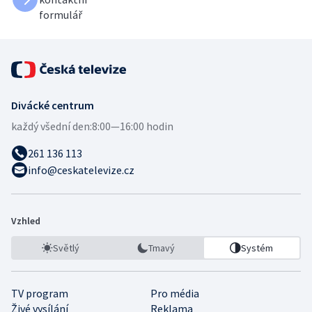
formulář
Divácké centrum
každý všední den:
8:00—16:00 hodin
261 136 113
info@ceskatelevize.cz
Vzhled
Světlý
Tmavý
Systém
TV program
Pro média
Živé vysílání
Reklama