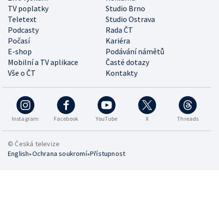
TV poplatky
Studio Brno
Teletext
Studio Ostrava
Podcasty
Rada ČT
Počasí
Kariéra
E-shop
Podávání námětů
Mobilní a TV aplikace
Časté dotazy
Vše o ČT
Kontakty
Instagram
Facebook
YouTube
X
Threads
© Česká televize
•
•
English
Ochrana soukromí
Přístupnost