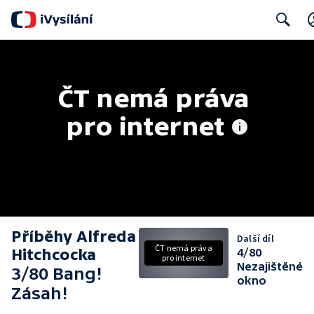
Search
ČT nemá práva 
pro internet
Příběhy Alfreda
Další díl
ČT nemá práva
Hitchcocka
4/80
pro internet
Nezajištěné
3/80 Bang!
okno
Zásah!