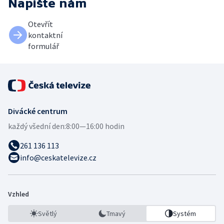
Napište nám
Otevřít
kontaktní
formulář
Divácké centrum
každý všední den:
8:00—16:00 hodin
261 136 113
info@ceskatelevize.cz
Vzhled
Světlý
Tmavý
Systém