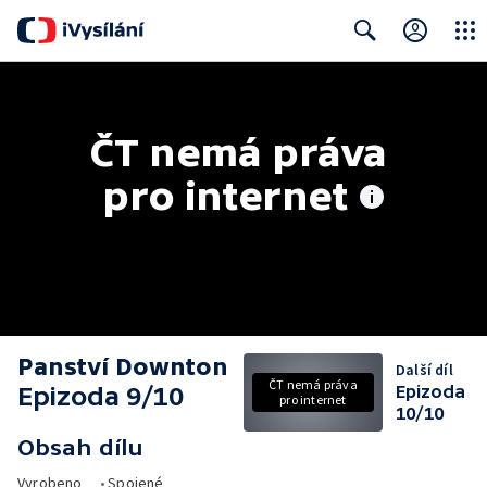
Close
Search
ČT nemá práva 
pro internet
Panství Downton
Další díl
ČT nemá práva
Epizoda 9/10
Epizoda
pro internet
10/10
Obsah dílu
Vyrobeno
•
Spojené