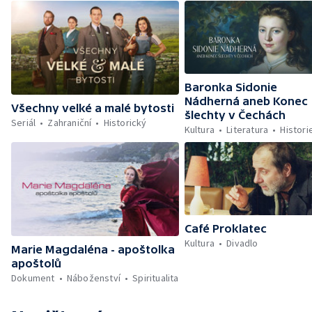
Baronka Sidonie
Nádherná aneb Konec
Všechny velké a malé bytosti
šlechty v Čechách
Seriál
Zahraniční
Historický
Kultura
Literatura
Histori
Café Proklatec
Kultura
Divadlo
Marie Magdaléna - apoštolka
apoštolů
Dokument
Náboženství
Spiritualita