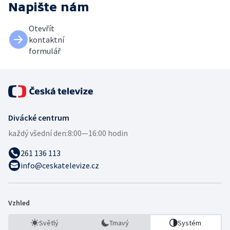
Napište nám
Otevřít
kontaktní
formulář
Divácké centrum
každý všední den:
8:00—16:00 hodin
261 136 113
info@ceskatelevize.cz
Vzhled
Světlý
Tmavý
Systém