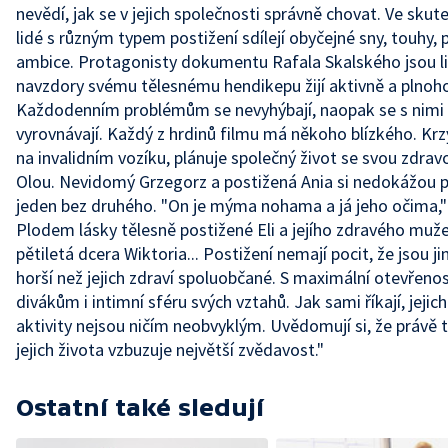
nevědí, jak se v jejich společnosti správně chovat. Ve skut
lidé s různým typem postižení sdílejí obyčejné sny, touhy, 
ambice. Protagonisty dokumentu Rafala Skalského jsou li
navzdory svému tělesnému hendikepu žijí aktivně a plnoh
Každodenním problémům se nevyhýbají, naopak se s nimi
vyrovnávají. Každý z hrdinů filmu má někoho blízkého. Kr
na invalidním vozíku, plánuje společný život se svou zdravo
Olou. Nevidomý Grzegorz a postižená Ania si nedokážou p
jeden bez druhého. "On je mýma nohama a já jeho očima," 
Plodem lásky tělesně postižené Eli a jejího zdravého muže
pětiletá dcera Wiktoria... Postižení nemají pocit, že jsou ji
horší než jejich zdraví spoluobčané. S maximální otevřenos
divákům i intimní sféru svých vztahů. Jak sami říkají, jejich
aktivity nejsou ničím neobvyklým. Uvědomují si, že právě 
jejich života vzbuzuje největší zvědavost."
Ostatní také sledují