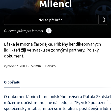
Milenci
Nelze přehrát
ČT nemá práva pro internet
Láska je mocná čarodějka. Příběhy hendikepovaných
lidí, kteří žijí ve svazku se zdravými partnery. Polský
dokument.
Vyrobeno
2009
•
52 min
•
Polsko
O pořadu
O dokumentárním filmu polského režiséra Rafala Skalské
můžeme dočíst mimo jiné následující: "Fyzické postižení je
společenským tabu, mnozí se interakci s postiženými lidmi