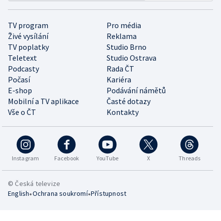
TV program
Pro média
Živé vysílání
Reklama
TV poplatky
Studio Brno
Teletext
Studio Ostrava
Podcasty
Rada ČT
Počasí
Kariéra
E-shop
Podávání námětů
Mobilní a TV aplikace
Časté dotazy
Vše o ČT
Kontakty
Instagram
Facebook
YouTube
X
Threads
© Česká televize
•
•
English
Ochrana soukromí
Přístupnost