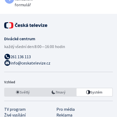
formulář
Divácké centrum
každý všední den:
8:00—16:00 hodin
261 136 113
info@ceskatelevize.cz
Vzhled
Světlý
Tmavý
Systém
TV program
Pro média
Živé vysílání
Reklama