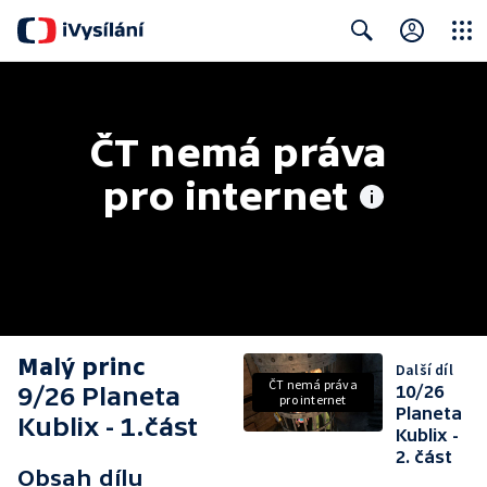
Close
Search
ČT nemá práva 
pro internet
Malý princ
Další díl
ČT nemá práva
9/26 Planeta
10/26
pro internet
Planeta
Kublix - 1.část
Kublix -
2. část
Obsah dílu