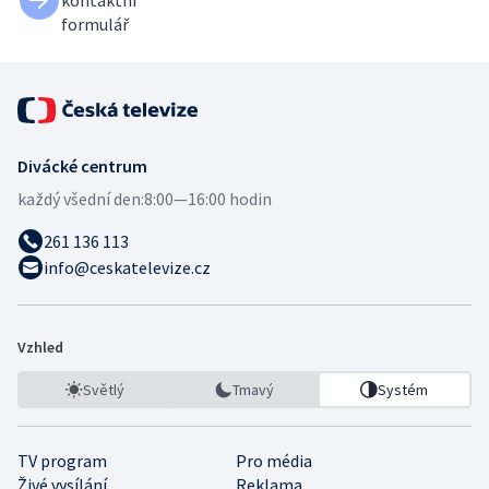
formulář
Divácké centrum
každý všední den:
8:00—16:00 hodin
261 136 113
info@ceskatelevize.cz
Vzhled
Světlý
Tmavý
Systém
TV program
Pro média
Živé vysílání
Reklama