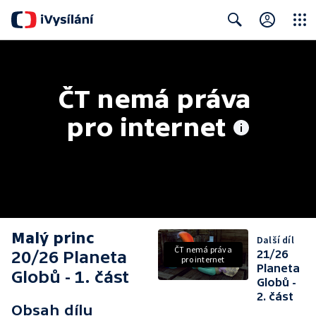
Close
Search
ČT nemá práva 
pro internet
Malý princ
Další díl
ČT nemá práva
20/26 Planeta
21/26
pro internet
Planeta
Globů - 1. část
Globů -
2. část
Obsah dílu