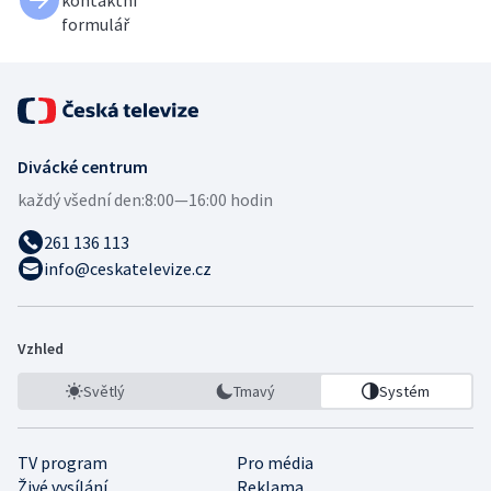
formulář
Divácké centrum
každý všední den:
8:00—16:00 hodin
261 136 113
info@ceskatelevize.cz
Vzhled
Světlý
Tmavý
Systém
TV program
Pro média
Živé vysílání
Reklama