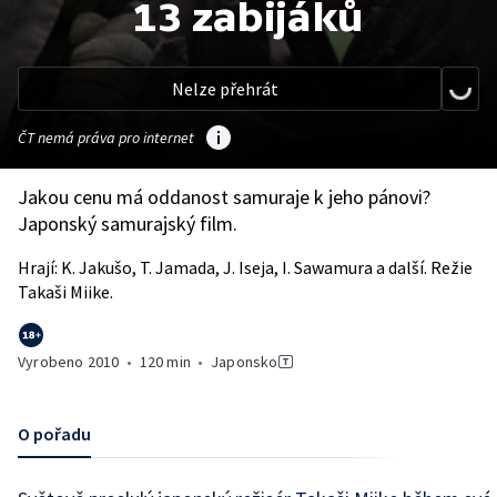
13 zabijáků
Nelze přehrát
ČT nemá práva pro internet
Jakou cenu má oddanost samuraje k jeho pánovi?
Japonský samurajský film.
Hrají: K. Jakušo, T. Jamada, J. Iseja, I. Sawamura a další. Režie
Takaši Miike.
Vyrobeno
2010
•
120 min
•
Japonsko
O pořadu