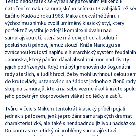
Tento nedostatek se vyřešil angažováním Miikeho k
natočení remaku samurajského snímku 13 zabijáků režisé
Eiičiho Kudóa z roku 1963. Miike adekvátně žánru i
výchozímu snímku zvolil umírněný klasický styl, který
perfektně vystihuje zdejší komplexní úvahu nad
samurajskou ctí, která se má odvíjet od absolutní
poslušnosti pánovi, jemuž slouží. Kníže Naricugu se
zvrácenou krutostí naplňuje hierarchický systém feudální
Japonska, který pánům dával absolutní moc nad životy
jejich podřízených. Když má být jmenován do šógunátní
rady starších, a tudíž hrozí, že by mohl uvrhnout celou zem
do krutovlády, ustanoví se na žádost jednoho z členů rady
skupina samurajů, která na sebe vezme úkol knížete spolu
jeho početným doprovodem vlákat do léčky a zabít.
Tvůrci v čele s Miikem tentokrát klasický příběh pojali
jednak s patosem, jenž je pro žánr samurajských dramat
charakteristický, ale také s nenápadnou jízlivou nadsázkou
Do kontrastu s etickými problémy samurajů staví