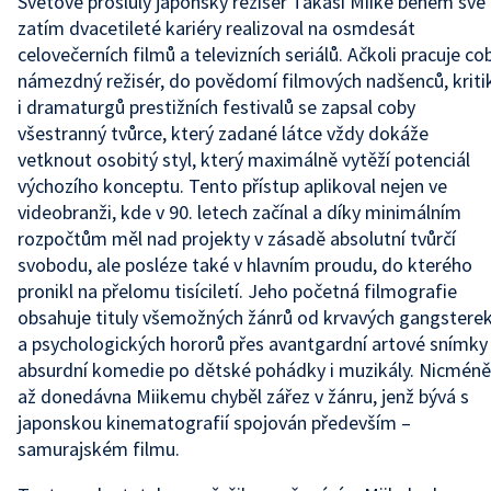
Světově proslulý japonský režisér Takaši Miike během své
zatím dvacetileté kariéry realizoval na osmdesát
celovečerních filmů a televizních seriálů. Ačkoli pracuje co
námezdný režisér, do povědomí filmových nadšenců, kriti
i dramaturgů prestižních festivalů se zapsal coby
všestranný tvůrce, který zadané látce vždy dokáže
vetknout osobitý styl, který maximálně vytěží potenciál
výchozího konceptu. Tento přístup aplikoval nejen ve
videobranži, kde v 90. letech začínal a díky minimálním
rozpočtům měl nad projekty v zásadě absolutní tvůrčí
svobodu, ale posléze také v hlavním proudu, do kterého
pronikl na přelomu tisíciletí. Jeho početná filmografie
obsahuje tituly všemožných žánrů od krvavých gangstere
a psychologických hororů přes avantgardní artové snímky 
absurdní komedie po dětské pohádky i muzikály. Nicméně
až donedávna Miikemu chyběl zářez v žánru, jenž bývá s
japonskou kinematografií spojován především –
samurajském filmu.