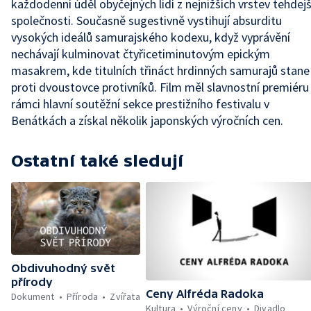
každodenní úděl obyčejných lidí z nejnižších vrstev tehdejš
společnosti. Současně sugestivně vystihují absurditu
vysokých ideálů samurajského kodexu, když vyprávění
nechávají kulminovat čtyřicetiminutovým epickým
masakrem, kde titulních třináct hrdinných samurajů stane
proti dvoustovce protivníků. Film měl slavnostní premiéru
rámci hlavní soutěžní sekce prestižního festivalu v
Benátkách a získal několik japonských výročních cen.
Ostatní také sledují
Obdivuhodný svět
přírody
Ceny Alfréda Radoka
Dokument
Příroda
Zvířata
Kultura
Výroční ceny
Divadlo