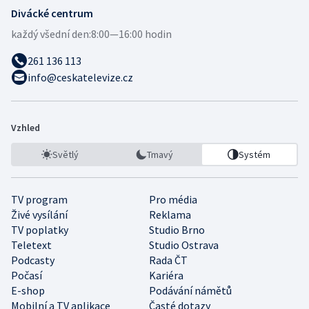
Divácké centrum
každý všední den:
8:00—16:00 hodin
261 136 113
info@ceskatelevize.cz
Vzhled
Světlý
Tmavý
Systém
TV program
Pro média
Živé vysílání
Reklama
TV poplatky
Studio Brno
Teletext
Studio Ostrava
Podcasty
Rada ČT
Počasí
Kariéra
E-shop
Podávání námětů
Mobilní a TV aplikace
Časté dotazy