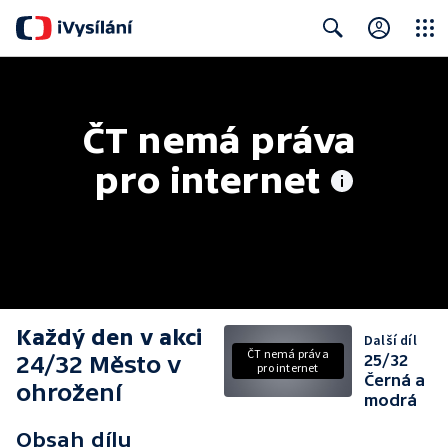
Close
Search
ČT nemá práva 
pro internet
Každý den v akci
Další díl
ČT nemá práva
24/32 Město v
25/32
pro internet
Černá a
ohrožení
modrá
Obsah dílu