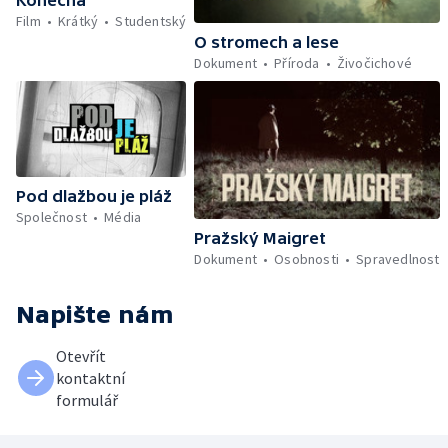
Film
Krátký
Studentský
O stromech a lese
Dokument
Příroda
Živočichové
Pod dlažbou je pláž
Společnost
Média
Pražský Maigret
Dokument
Osobnosti
Spravedlnost
Napište nám
Otevřít
kontaktní
formulář