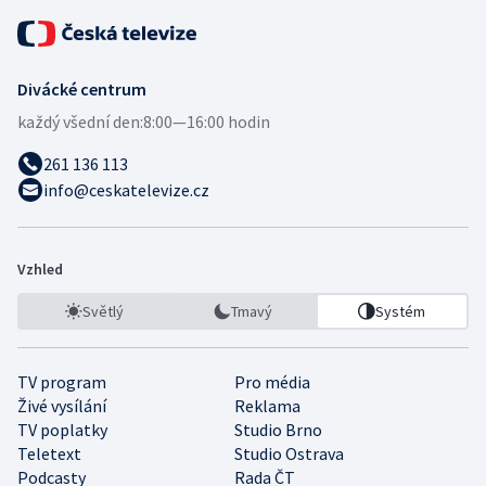
Divácké centrum
každý všední den:
8:00—16:00 hodin
261 136 113
info@ceskatelevize.cz
Vzhled
Světlý
Tmavý
Systém
TV program
Pro média
Živé vysílání
Reklama
TV poplatky
Studio Brno
Teletext
Studio Ostrava
Podcasty
Rada ČT