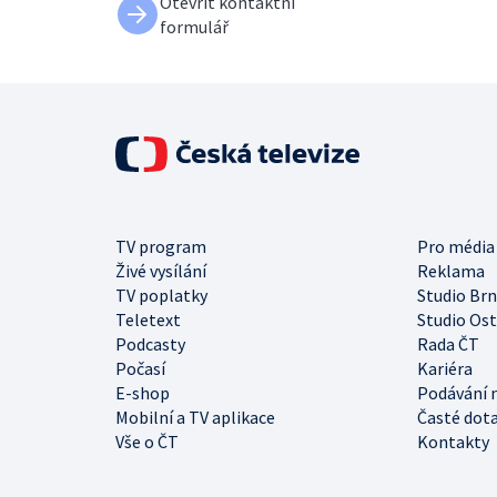
Otevřít kontaktní
formulář
TV program
Pro média
Živé vysílání
Reklama
TV poplatky
Studio Br
Teletext
Studio Os
Podcasty
Rada ČT
Počasí
Kariéra
E-shop
Podávání 
Mobilní a TV aplikace
Časté dot
Vše o ČT
Kontakty