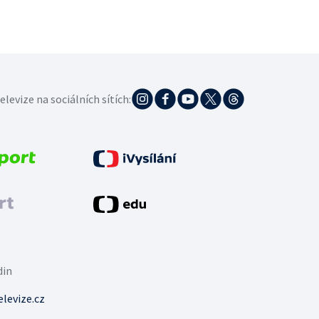
elevize na sociálních sítích:
din
levize.cz