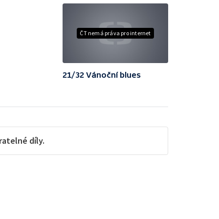
ČT nemá práva pro internet
21/32 Vánoční blues
telné díly.