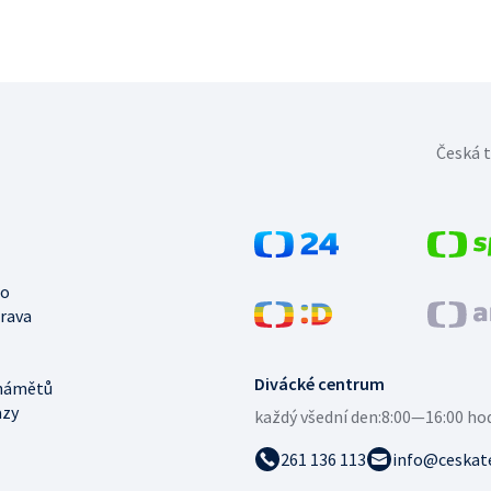
Česká t
no
trava
Divácké centrum
námětů
azy
každý všední den:
8:00—16:00 ho
261 136 113
info@ceskate