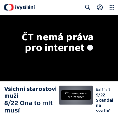
Close
Search
ČT nemá práva 
pro internet
Všichni starostovi
Další díl
ČT nemá práva
muži
9/22
pro internet
Skandál
8/22 Ona to mít
na
musí
svatbě