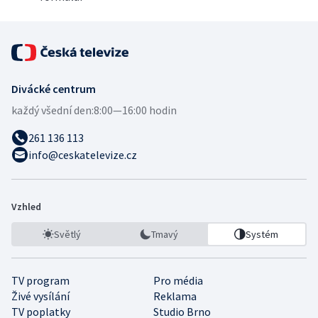
Divácké centrum
každý všední den:
8:00—16:00 hodin
261 136 113
info@ceskatelevize.cz
Vzhled
Světlý
Tmavý
Systém
TV program
Pro média
Živé vysílání
Reklama
TV poplatky
Studio Brno