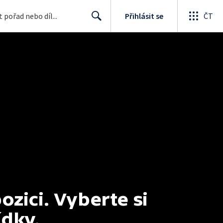
Přihlásit se
ČT
Search
ici. Vyberte si 
ídky.