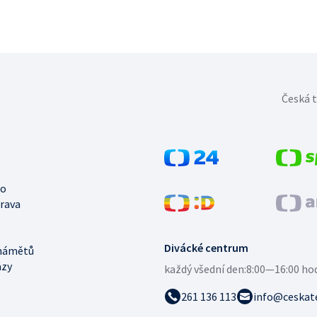
Česká t
no
trava
Divácké centrum
námětů
azy
každý všední den:
8:00—16:00 ho
261 136 113
info@ceskate