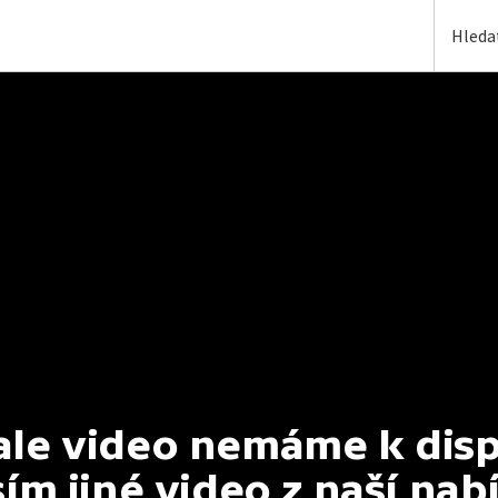
e video nemáme k dispoz
ím jiné video z naší nab