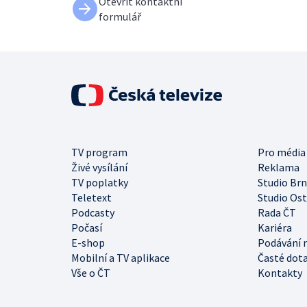
Otevřít kontaktní
formulář
TV program
Pro média
Živé vysílání
Reklama
TV poplatky
Studio Br
Teletext
Studio Os
Podcasty
Rada ČT
Počasí
Kariéra
E-shop
Podávání 
Mobilní a TV aplikace
Časté dot
Vše o ČT
Kontakty