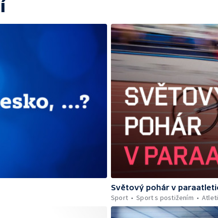
í
Světový pohár v paraatleti
Sport
Sport s postižením
Atlet