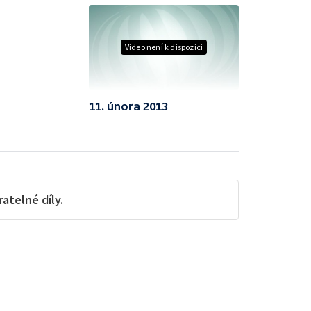
Video není k dispozici
11. února 2013
telné díly.