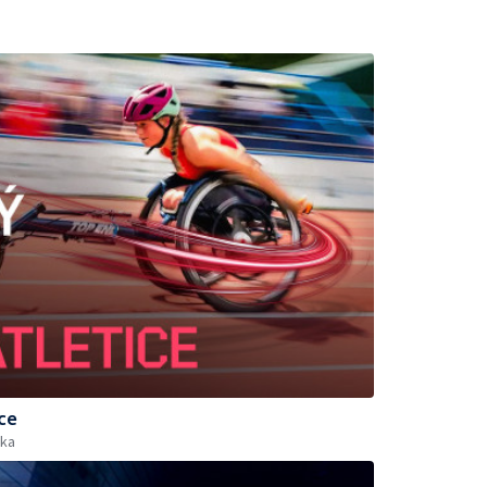
ce
ika