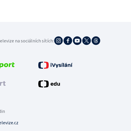
elevize na sociálních sítích:
din
levize.cz