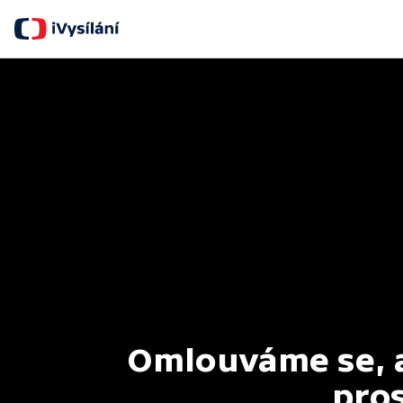
Omlouváme se, al
pros