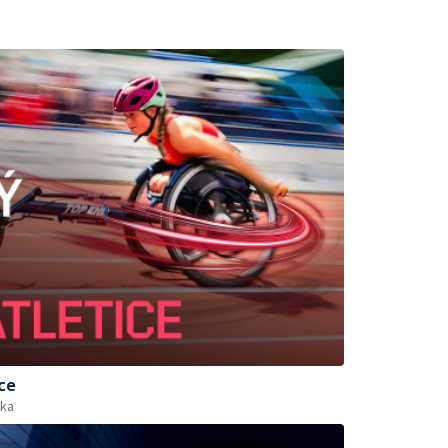
ce
ika