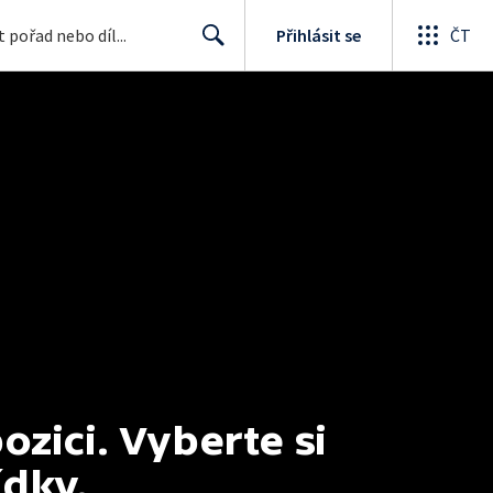
Přihlásit se
ČT
Search
ici. Vyberte si 
ídky.