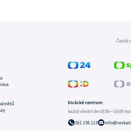
Česká t
no
trava
Divácké centrum
námětů
azy
každý všední den:
8:00—16:00 ho
261 136 113
info@ceskate