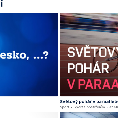
í
Světový pohár v paraatleti
Sport
Sport s postižením
Atlet