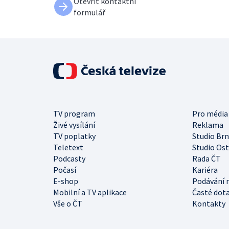
Otevřít kontaktní
formulář
TV program
Pro média
Živé vysílání
Reklama
TV poplatky
Studio Br
Teletext
Studio Os
Podcasty
Rada ČT
Počasí
Kariéra
E-shop
Podávání 
Mobilní a TV aplikace
Časté dot
Vše o ČT
Kontakty