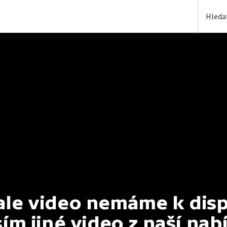
e video nemáme k dispoz
ím jiné video z naší nab