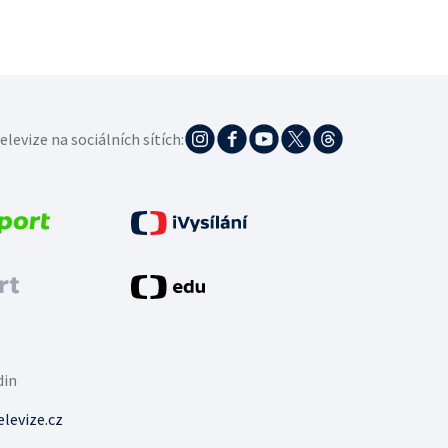
elevize na sociálních sítích:
din
levize.cz