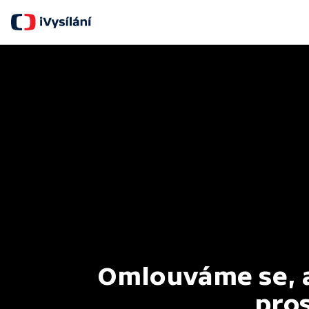
Omlouváme se, al
pros