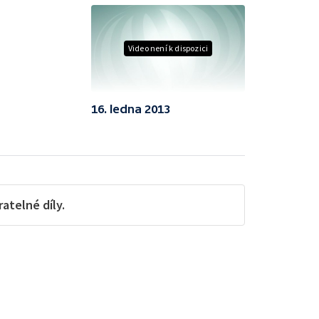
Video není k dispozici
16. ledna 2013
telné díly.