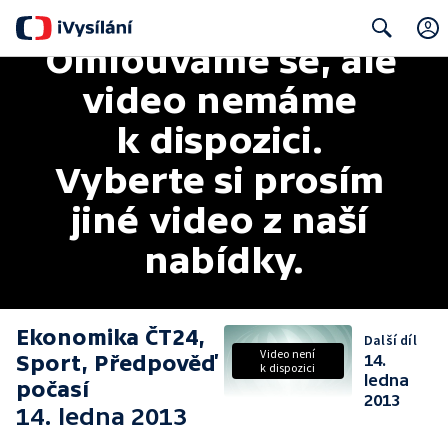
Omlouváme se, ale 
Search
video nemáme 
k dispozici. 
Vyberte si prosím 
jiné video z naší 
nabídky.
Ekonomika ČT24,
Další díl
Video není
Sport, Předpověď
14.
k dispozici
ledna
počasí
2013
14. ledna 2013