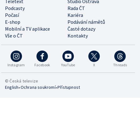
Teletext
Studio Ostrava
Podcasty
Rada ČT
Počasí
Kariéra
E-shop
Podávání námětů
Mobilní a TV aplikace
Časté dotazy
Vše o ČT
Kontakty
Instagram
Facebook
YouTube
X
Threads
© Česká televize
•
•
English
Ochrana soukromí
Přístupnost