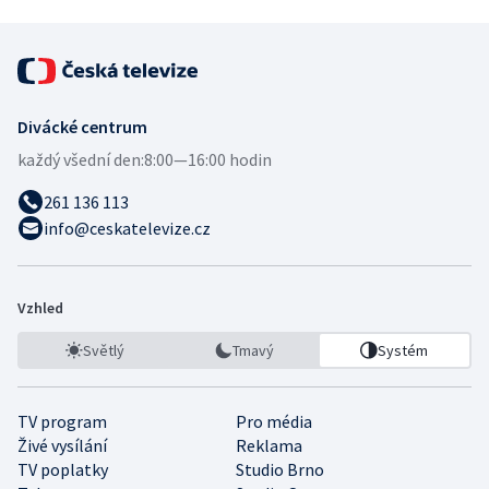
Divácké centrum
každý všední den:
8:00—16:00 hodin
261 136 113
info@ceskatelevize.cz
Vzhled
Světlý
Tmavý
Systém
TV program
Pro média
Živé vysílání
Reklama
TV poplatky
Studio Brno