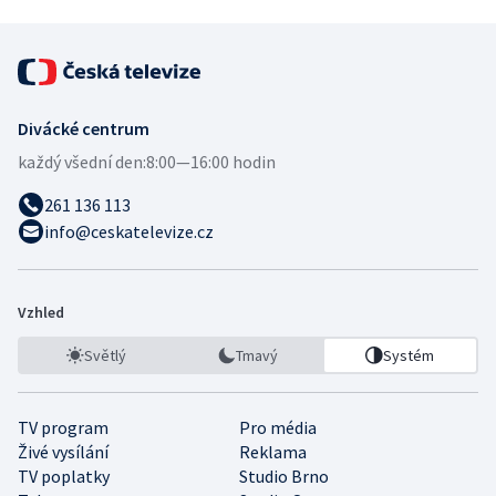
Divácké centrum
každý všední den:
8:00—16:00 hodin
261 136 113
info@ceskatelevize.cz
Vzhled
Světlý
Tmavý
Systém
TV program
Pro média
Živé vysílání
Reklama
TV poplatky
Studio Brno