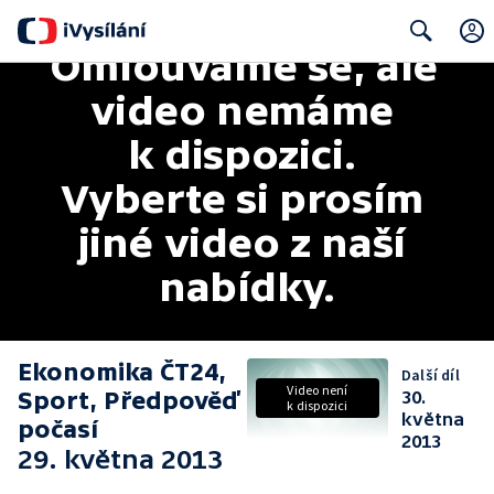
Omlouváme se, ale 
Search
video nemáme 
k dispozici. 
Vyberte si prosím 
jiné video z naší 
nabídky.
Ekonomika ČT24,
Další díl
Video není
Sport, Předpověď
30.
k dispozici
května
počasí
2013
29. května 2013