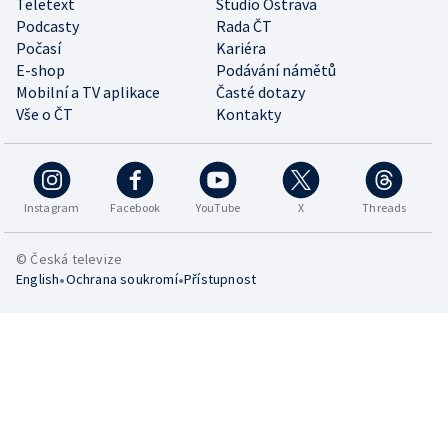
Teletext
Studio Ostrava
Podcasty
Rada ČT
Počasí
Kariéra
E-shop
Podávání námětů
Mobilní a TV aplikace
Časté dotazy
Vše o ČT
Kontakty
Instagram
Facebook
YouTube
X
Threads
© Česká televize
•
•
English
Ochrana soukromí
Přístupnost