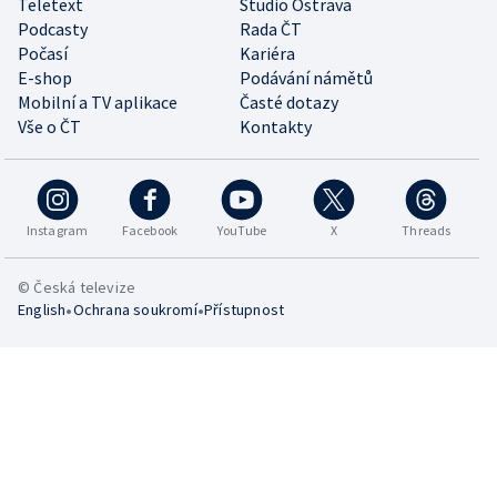
Teletext
Studio Ostrava
Podcasty
Rada ČT
Počasí
Kariéra
E-shop
Podávání námětů
Mobilní a TV aplikace
Časté dotazy
Vše o ČT
Kontakty
Instagram
Facebook
YouTube
X
Threads
© Česká televize
•
•
English
Ochrana soukromí
Přístupnost