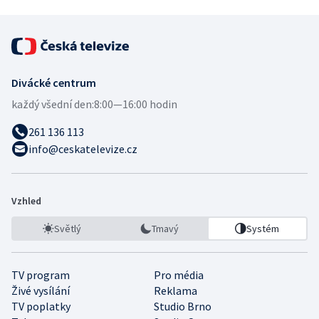
Divácké centrum
každý všední den:
8:00—16:00 hodin
261 136 113
info@ceskatelevize.cz
Vzhled
Světlý
Tmavý
Systém
TV program
Pro média
Živé vysílání
Reklama
TV poplatky
Studio Brno