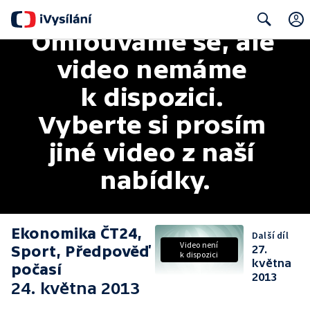
Omlouváme se, ale 
Search
video nemáme 
k dispozici. 
Vyberte si prosím 
jiné video z naší 
nabídky.
Ekonomika ČT24,
Další díl
Video není
Sport, Předpověď
27.
k dispozici
května
počasí
2013
24. května 2013