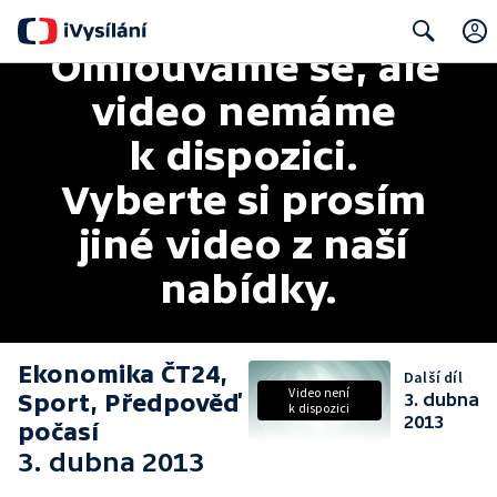
Omlouváme se, ale 
Search
video nemáme 
k dispozici. 
Vyberte si prosím 
jiné video z naší 
nabídky.
Ekonomika ČT24,
Další díl
Video není
Sport, Předpověď
3. dubna
k dispozici
2013
počasí
3. dubna 2013