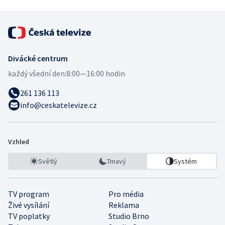
Divácké centrum
každý všední den:
8:00—16:00 hodin
261 136 113
info@ceskatelevize.cz
Vzhled
Světlý
Tmavý
Systém
TV program
Pro média
Živé vysílání
Reklama
TV poplatky
Studio Brno