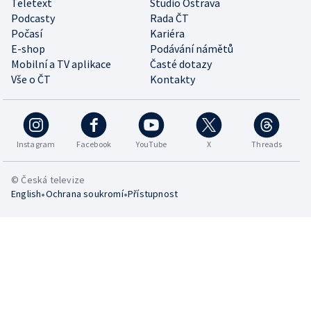
Teletext
Studio Ostrava
Podcasty
Rada ČT
Počasí
Kariéra
E-shop
Podávání námětů
Mobilní a TV aplikace
Časté dotazy
Vše o ČT
Kontakty
Instagram
Facebook
YouTube
X
Threads
© Česká televize
•
•
English
Ochrana soukromí
Přístupnost