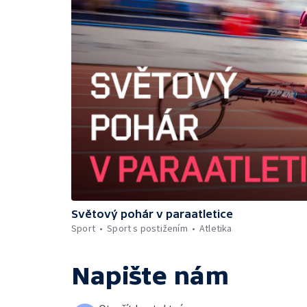
Světový pohár v paraatletice
Sport
Sport s postižením
Atletika
Napište nám