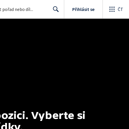
Přihlásit se
ČT
Search
ici. Vyberte si 
ídky.