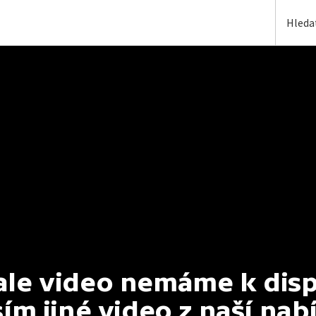
e video nemáme k dispoz
ím jiné video z naší nab