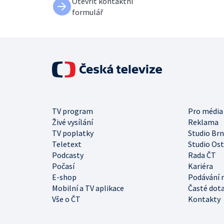
Otevřít kontaktní
formulář
TV program
Pro média
Živé vysílání
Reklama
TV poplatky
Studio Br
Teletext
Studio Os
Podcasty
Rada ČT
Počasí
Kariéra
E-shop
Podávání 
Mobilní a TV aplikace
Časté dot
Vše o ČT
Kontakty