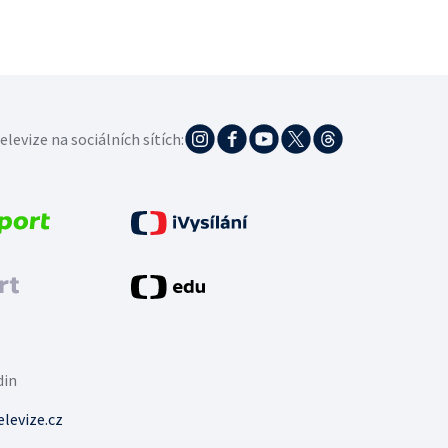
elevize na sociálních sítích:
din
levize.cz