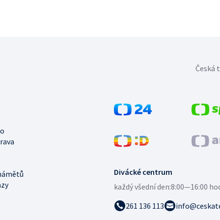
Česká t
no
trava
Divácké centrum
námětů
azy
každý všední den:
8:00—16:00 ho
261 136 113
info@ceskate