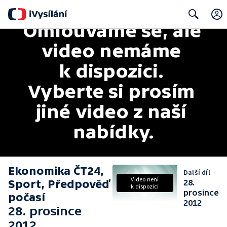
Omlouváme se, ale 
Search
video nemáme 
k dispozici. 
Vyberte si prosím 
jiné video z naší 
nabídky.
Ekonomika ČT24,
Další díl
Video není
Sport, Předpověď
28.
k dispozici
prosince
počasí
2012
28. prosince
2012