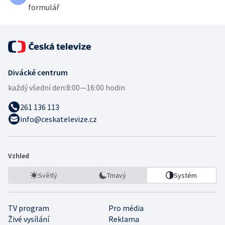
formulář
Divácké centrum
každý všední den:
8:00—16:00 hodin
261 136 113
info@ceskatelevize.cz
Vzhled
Světlý
Tmavý
Systém
TV program
Pro média
Živé vysílání
Reklama