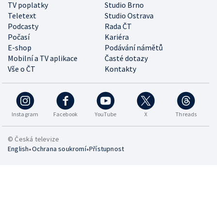
TV poplatky
Studio Brno
Teletext
Studio Ostrava
Podcasty
Rada ČT
Počasí
Kariéra
E-shop
Podávání námětů
Mobilní a TV aplikace
Časté dotazy
Vše o ČT
Kontakty
Instagram
Facebook
YouTube
X
Threads
© Česká televize
•
•
English
Ochrana soukromí
Přístupnost