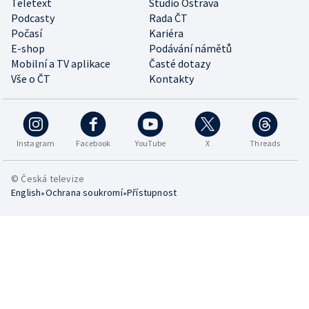
Teletext
Studio Ostrava
Podcasty
Rada ČT
Počasí
Kariéra
E-shop
Podávání námětů
Mobilní a TV aplikace
Časté dotazy
Vše o ČT
Kontakty
Instagram
Facebook
YouTube
X
Threads
© Česká televize
•
•
English
Ochrana soukromí
Přístupnost