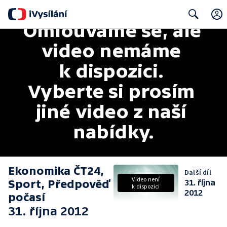
Omlouváme se, ale 
Search
video nemáme 
k dispozici. 
Vyberte si prosím 
jiné video z naší 
nabídky.
Ekonomika ČT24,
Další díl
Video není
Sport, Předpověď
31. října
k dispozici
2012
počasí
31. října 2012