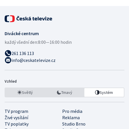
Divácké centrum
každý všední den:
8:00—16:00 hodin
261 136 113
info@ceskatelevize.cz
Vzhled
Světlý
Tmavý
Systém
TV program
Pro média
Živé vysílání
Reklama
TV poplatky
Studio Brno