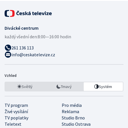
Divácké centrum
každý všední den:
8:00—16:00 hodin
261 136 113
info@ceskatelevize.cz
Vzhled
Světlý
Tmavý
Systém
TV program
Pro média
Živé vysílání
Reklama
TV poplatky
Studio Brno
Teletext
Studio Ostrava