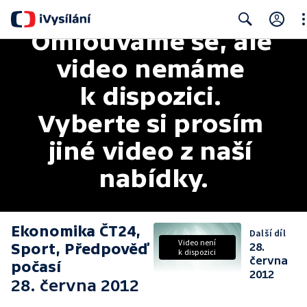
Omlouváme se, ale 
Cl
Search
video nemáme 
k dispozici. 
Vyberte si prosím 
jiné video z naší 
nabídky.
Ekonomika ČT24,
Další díl
Video není
Sport, Předpověď
28.
k dispozici
června
počasí
2012
28. června 2012