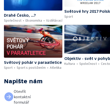
Světové hry 2017 Pols
Drahé Česko, ...?
Sport
Společnost
Ekonomika
Vzdělávací
Objektiv - svět v pohy
Světový pohár v paraatletice
Kultura
Společnost
Cesto
Sport
Sport s postižením
Atletika
Napište nám
Otevřít
kontaktní
formulář