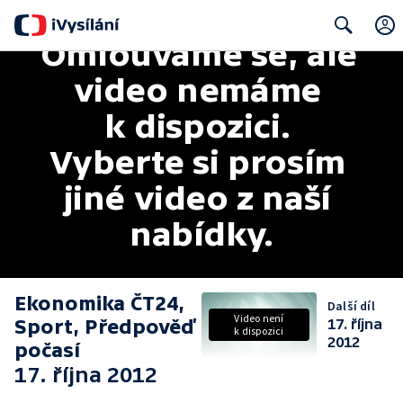
Omlouváme se, ale 
Search
video nemáme 
k dispozici. 
Vyberte si prosím 
jiné video z naší 
nabídky.
Ekonomika ČT24,
Další díl
Video není
Sport, Předpověď
17. října
k dispozici
2012
počasí
17. října 2012