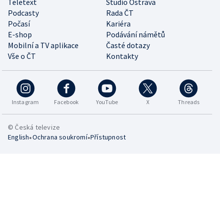
Teletext
Studio Ostrava
Podcasty
Rada ČT
Počasí
Kariéra
E-shop
Podávání námětů
Mobilní a TV aplikace
Časté dotazy
Vše o ČT
Kontakty
Instagram
Facebook
YouTube
X
Threads
© Česká televize
•
•
English
Ochrana soukromí
Přístupnost