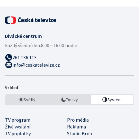
Divácké centrum
každý všední den:
8:00—16:00 hodin
261 136 113
info@ceskatelevize.cz
Vzhled
Světlý
Tmavý
Systém
TV program
Pro média
Živé vysílání
Reklama
TV poplatky
Studio Brno