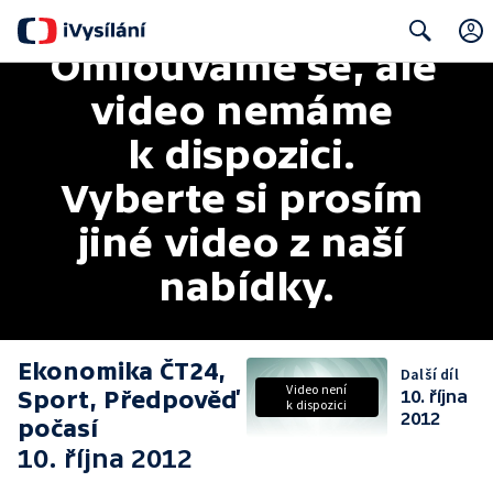
Omlouváme se, ale 
Search
video nemáme 
k dispozici. 
Vyberte si prosím 
jiné video z naší 
nabídky.
Ekonomika ČT24,
Další díl
Video není
Sport, Předpověď
10. října
k dispozici
2012
počasí
10. října 2012