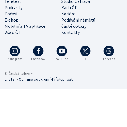
Teletext
Studio Ostrava
Podcasty
Rada ČT
Počasí
Kariéra
E-shop
Podávání námětů
Mobilní a TV aplikace
Časté dotazy
Vše o ČT
Kontakty
Instagram
Facebook
YouTube
X
Threads
© Česká televize
•
•
English
Ochrana soukromí
Přístupnost