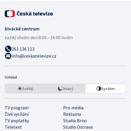
Divácké centrum
každý všední den:
8:00—16:00 hodin
261 136 113
info@ceskatelevize.cz
Vzhled
Světlý
Tmavý
Systém
TV program
Pro média
Živé vysílání
Reklama
TV poplatky
Studio Brno
Teletext
Studio Ostrava