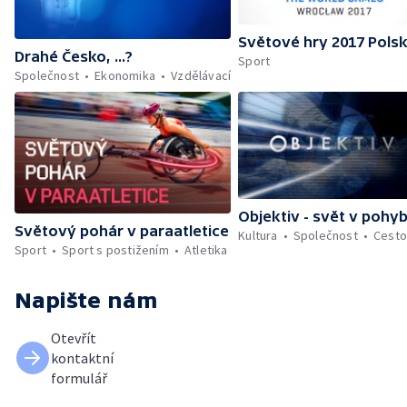
Světové hry 2017 Pols
Drahé Česko, ...?
Sport
Společnost
Ekonomika
Vzdělávací
Objektiv - svět v pohy
Světový pohár v paraatletice
Kultura
Společnost
Cesto
Sport
Sport s postižením
Atletika
Napište nám
Otevřít
kontaktní
formulář