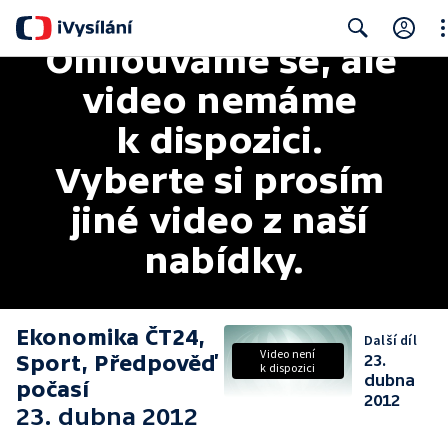
Omlouváme se, ale 
Cl
Search
video nemáme 
k dispozici. 
Vyberte si prosím 
jiné video z naší 
nabídky.
Ekonomika ČT24,
Další díl
Video není
Sport, Předpověď
23.
k dispozici
dubna
počasí
2012
23. dubna 2012