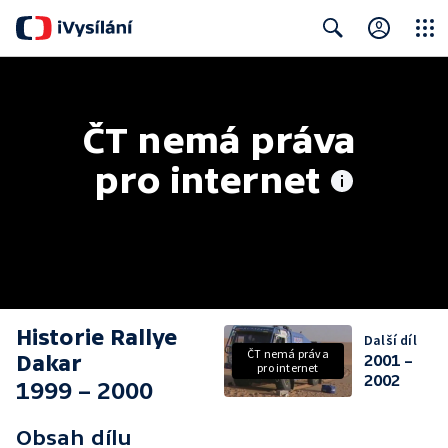
Close
Search
ČT nemá práva 
pro internet
Historie Rallye
Další díl
ČT nemá práva
Dakar
2001 –
pro internet
2002
1999 – 2000
Obsah dílu