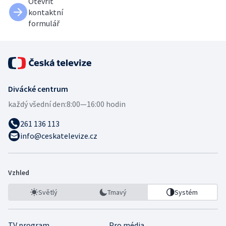
Otevřít
kontaktní
formulář
Divácké centrum
každý všední den:
8:00—16:00 hodin
261 136 113
info@ceskatelevize.cz
Vzhled
Světlý
Tmavý
Systém
TV program
Pro média