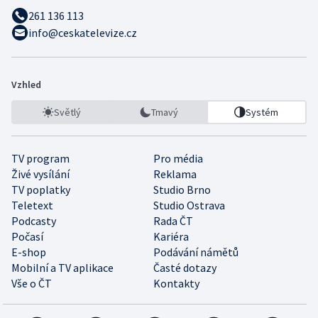
261 136 113
info@ceskatelevize.cz
Vzhled
Světlý
Tmavý
Systém
TV program
Pro média
Živé vysílání
Reklama
TV poplatky
Studio Brno
Teletext
Studio Ostrava
Podcasty
Rada ČT
Počasí
Kariéra
E-shop
Podávání námětů
Mobilní a TV aplikace
Časté dotazy
Vše o ČT
Kontakty