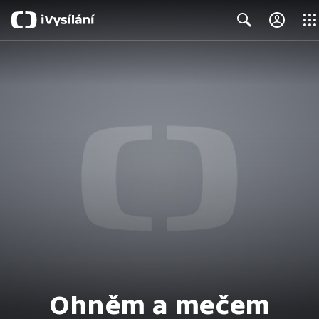
Close
Search
Ohněm a mečem