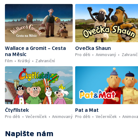
Wallace a Gromit – Cesta
Ovečka Shaun
na Měsíc
Pro děti
Animovaný
Zahranič
Film
Krátký
Zahraniční
Čtyřlístek
Pat a Mat
Pro děti
Večerníček
Animovaný
Pro děti
Večerníček
Animov
Napište nám