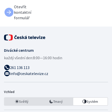
Otevřít
kontaktní
formulář
Divácké centrum
každý všední den:
8:00—16:00 hodin
261 136 113
info@ceskatelevize.cz
Vzhled
Světlý
Tmavý
Systém