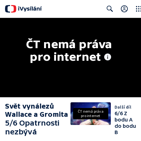
Clos
Search
ČT nemá práva 
pro internet
Svět vynálezů
Další díl
ČT nemá práva
Wallace a Gromita
6/6 Z
pro internet
bodu A
5/6 Opatrnosti
do bodu
nezbývá
B