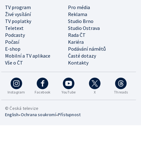
TV program
Pro média
Živé vysílání
Reklama
TV poplatky
Studio Brno
Teletext
Studio Ostrava
Podcasty
Rada ČT
Počasí
Kariéra
E-shop
Podávání námětů
Mobilní a TV aplikace
Časté dotazy
Vše o ČT
Kontakty
Instagram
Facebook
YouTube
X
Threads
© Česká televize
•
•
English
Ochrana soukromí
Přístupnost