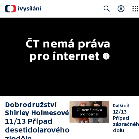
Clos
Search
ČT nemá práva 
pro internet
Dobrodružství
Další díl
ČT nemá práva
Shirley Holmesové
12/13
pro internet
Případ
11/13 Případ
zázračné
desetidolarového
dolu
zloděje