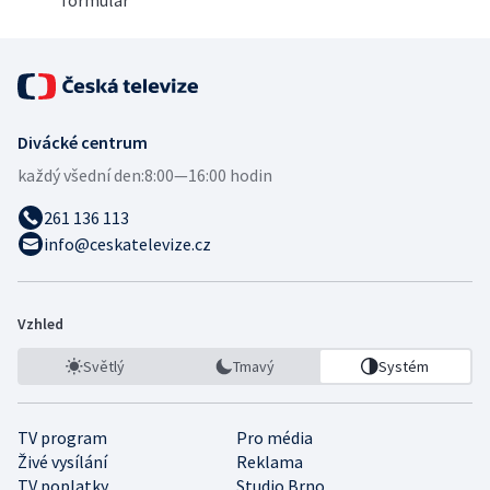
formulář
Divácké centrum
každý všední den:
8:00—16:00 hodin
261 136 113
info@ceskatelevize.cz
Vzhled
Světlý
Tmavý
Systém
TV program
Pro média
Živé vysílání
Reklama
TV poplatky
Studio Brno