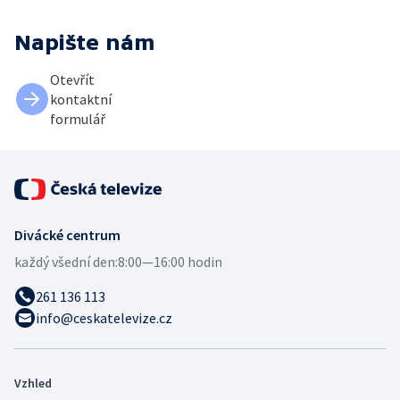
Napište nám
Otevřít
kontaktní
formulář
Divácké centrum
každý všední den:
8:00—16:00 hodin
261 136 113
info@ceskatelevize.cz
Vzhled