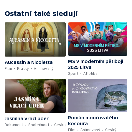
Ostatní také sledují
MS v moderním pětiboji
Aucassin a Nicoletta
2025 Litva
Film
Krátký
Animovaný
Sport
Atletika
Román mourovatého
Jasmína vrací úder
kocoura
Dokument
Společnost
Česko
Film
Animovaný
Český