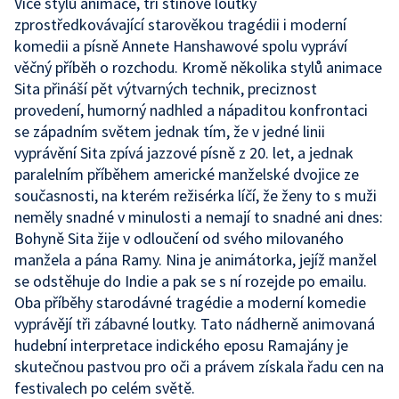
Více stylů animace, tři stínové loutky
zprostředkovávající starověkou tragédii i moderní
komedii a písně Annete Hanshawové spolu vypráví
věčný příběh o rozchodu. Kromě několika stylů animace
Sita přináší pět výtvarných technik, preciznost
provedení, humorný nadhled a nápaditou konfrontaci
se západním světem jednak tím, že v jedné linii
vyprávění Sita zpívá jazzové písně z 20. let, a jednak
paralelním příběhem americké manželské dvojice ze
současnosti, na kterém režisérka líčí, že ženy to s muži
neměly snadné v minulosti a nemají to snadné ani dnes:
Bohyně Sita žije v odloučení od svého milovaného
manžela a pána Ramy. Nina je animátorka, jejíž manžel
se odstěhuje do Indie a pak se s ní rozejde po emailu.
Oba příběhy starodávné tragédie a moderní komedie
vyprávějí tři zábavné loutky. Tato nádherně animovaná
hudební interpretace indického eposu Ramajány je
skutečnou pastvou pro oči a právem získala řadu cen na
festivalech po celém světě.