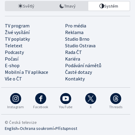
Světlý
Tmavý
Systém
TV program
Pro média
Živé vysílání
Reklama
TV poplatky
Studio Brno
Teletext
Studio Ostrava
Podcasty
Rada ČT
Počasí
Kariéra
E-shop
Podávání námětů
Mobilní a TV aplikace
Časté dotazy
Vše o ČT
Kontakty
Instagram
Facebook
YouTube
X
Threads
© Česká televize
•
•
English
Ochrana soukromí
Přístupnost