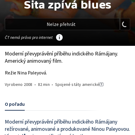
Sita zpívá blues
Nelze přehrát
ČT nemá práva pro internet
Moderní převyprávění příběhu indického Rámájany.
Americký animovaný film.
Režie Nina Paleyová.
Vyrobeno
2008
•
82 min
•
Spojené státy americké
O pořadu
Moderní převyprávění příběhu indického Rámájany
režírované, animované a produkované Ninou Paleyovou.