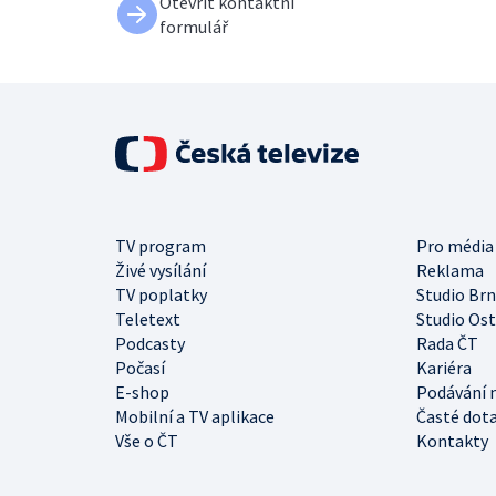
Otevřít kontaktní
formulář
TV program
Pro média
Živé vysílání
Reklama
TV poplatky
Studio Br
Teletext
Studio Os
Podcasty
Rada ČT
Počasí
Kariéra
E-shop
Podávání 
Mobilní a TV aplikace
Časté dot
Vše o ČT
Kontakty