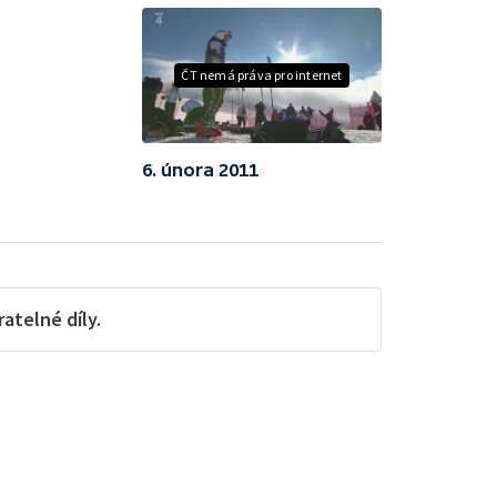
ČT nemá práva pro internet
6. února 2011
telné díly.