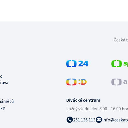
Česká t
no
trava
Divácké centrum
námětů
azy
každý všední den:
8:00—16:00 ho
261 136 113
info@ceskate