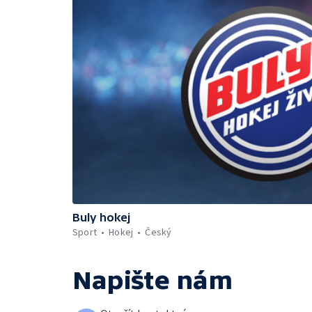
Buly hokej
Sport
Hokej
Český
Napište nám