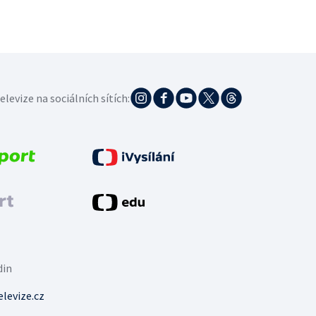
elevize na sociálních sítích:
din
levize.cz