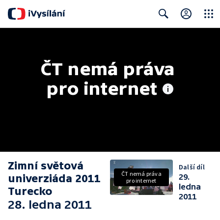
Close
Search
ČT nemá práva 
pro internet
Zimní světová
Další díl
ČT nemá práva
univerziáda 2011
29.
pro internet
ledna
Turecko
2011
28. ledna 2011