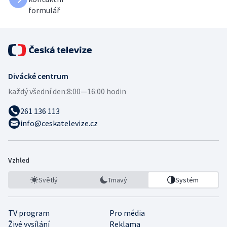
formulář
Divácké centrum
každý všední den:
8:00—16:00 hodin
261 136 113
info@ceskatelevize.cz
Vzhled
Světlý
Tmavý
Systém
TV program
Pro média
Živé vysílání
Reklama