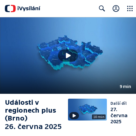
Close
Search
9 min
Události v
Další díl
regionech plus
27.
června
(Brno)
10 min
2025
26. června 2025