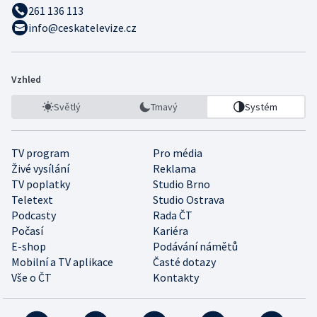
261 136 113
info@ceskatelevize.cz
Vzhled
Světlý
Tmavý
Systém
TV program
Pro média
Živé vysílání
Reklama
TV poplatky
Studio Brno
Teletext
Studio Ostrava
Podcasty
Rada ČT
Počasí
Kariéra
E-shop
Podávání námětů
Mobilní a TV aplikace
Časté dotazy
Vše o ČT
Kontakty