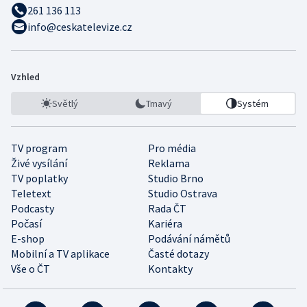
261 136 113
info@ceskatelevize.cz
Vzhled
Světlý
Tmavý
Systém
TV program
Pro média
Živé vysílání
Reklama
TV poplatky
Studio Brno
Teletext
Studio Ostrava
Podcasty
Rada ČT
Počasí
Kariéra
E-shop
Podávání námětů
Mobilní a TV aplikace
Časté dotazy
Vše o ČT
Kontakty