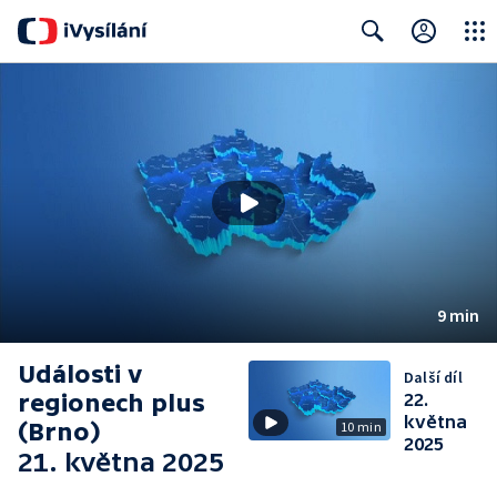
Close
Search
9 min
Události v
Další díl
regionech plus
22.
května
(Brno)
10 min
2025
21. května 2025