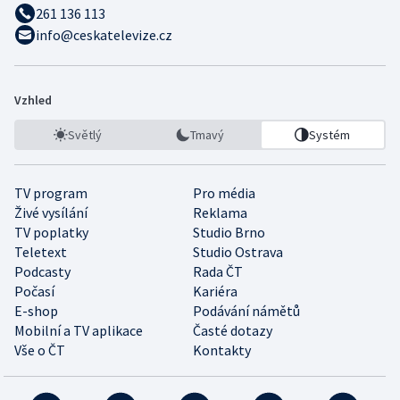
261 136 113
info@ceskatelevize.cz
Vzhled
Světlý
Tmavý
Systém
TV program
Pro média
Živé vysílání
Reklama
TV poplatky
Studio Brno
Teletext
Studio Ostrava
Podcasty
Rada ČT
Počasí
Kariéra
E-shop
Podávání námětů
Mobilní a TV aplikace
Časté dotazy
Vše o ČT
Kontakty