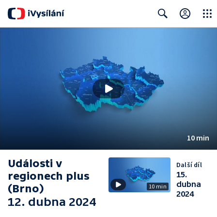
Close
Search
10 min
Události v
Další díl
regionech plus
15.
dubna
(Brno)
10 min
2024
12. dubna 2024