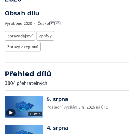
Obsah dílu
Vyrobeno
2020
•
Česko
Zpravodajství
Zprávy
Zprávy z regionů
Přehled dílů
3804 přehratelných
5. srpna
Poslední vysílání
5. 8. 2026
na ČT1
10 min
4. srpna