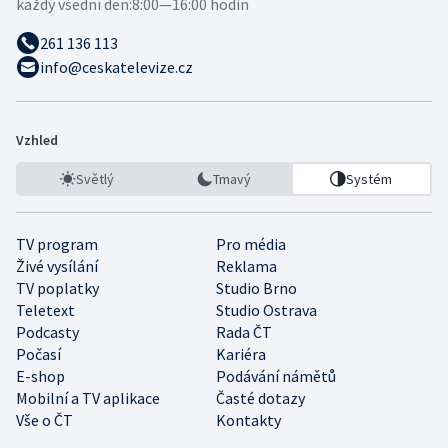
každý všední den:
8:00—16:00 hodin
261 136 113
info@ceskatelevize.cz
Vzhled
Světlý
Tmavý
Systém
TV program
Pro média
Živé vysílání
Reklama
TV poplatky
Studio Brno
Teletext
Studio Ostrava
Podcasty
Rada ČT
Počasí
Kariéra
E-shop
Podávání námětů
Mobilní a TV aplikace
Časté dotazy
Vše o ČT
Kontakty