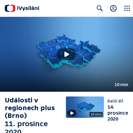
Close
Search
10 min
Události v
Další díl
regionech plus
14.
prosince
(Brno)
10 min
2020
11. prosince
2020