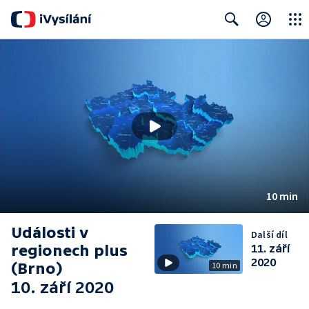
Close
Search
10 min
Události v
Další díl
regionech plus
11. září
2020
(Brno)
10 min
10. září 2020