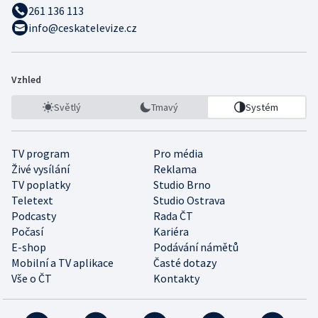
261 136 113
info@ceskatelevize.cz
Vzhled
Světlý
Tmavý
Systém
TV program
Pro média
Živé vysílání
Reklama
TV poplatky
Studio Brno
Teletext
Studio Ostrava
Podcasty
Rada ČT
Počasí
Kariéra
E-shop
Podávání námětů
Mobilní a TV aplikace
Časté dotazy
Vše o ČT
Kontakty