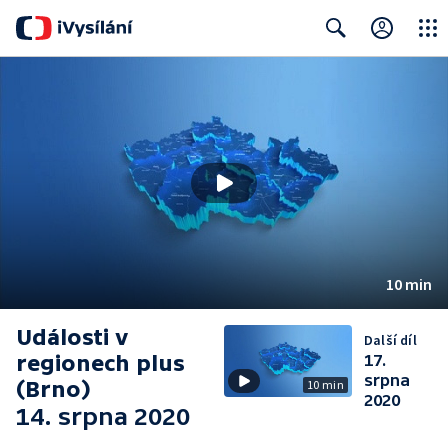
Close
Search
10 min
Události v
Další díl
regionech plus
17.
srpna
(Brno)
10 min
2020
14. srpna 2020