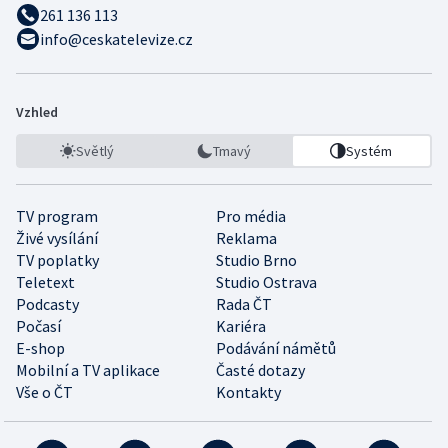
261 136 113
info@ceskatelevize.cz
Vzhled
Světlý
Tmavý
Systém
TV program
Pro média
Živé vysílání
Reklama
TV poplatky
Studio Brno
Teletext
Studio Ostrava
Podcasty
Rada ČT
Počasí
Kariéra
E-shop
Podávání námětů
Mobilní a TV aplikace
Časté dotazy
Vše o ČT
Kontakty