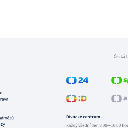
Česká t
no
trava
Divácké centrum
námětů
azy
každý všední den:
8:00—16:00 ho