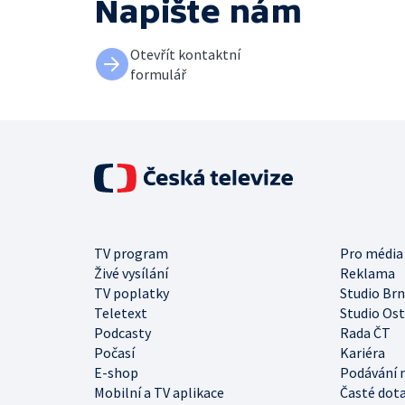
Napište nám
Otevřít kontaktní
formulář
TV program
Pro média
Živé vysílání
Reklama
TV poplatky
Studio Br
Teletext
Studio Os
Podcasty
Rada ČT
Počasí
Kariéra
E-shop
Podávání 
Mobilní a TV aplikace
Časté dot