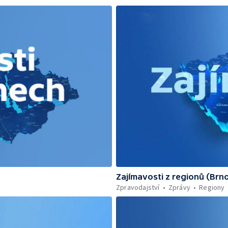
Zajímavosti z regionů (Brn
Zpravodajství
Zprávy
Regiony