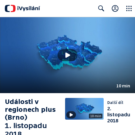
Close
Search
10 min
Události v
Další díl
regionech plus
2.
listopadu
(Brno)
10 min
2018
1. listopadu
2018