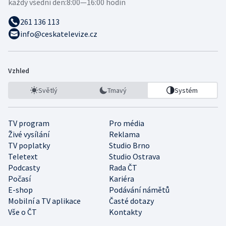
každý všední den:
8:00—16:00 hodin
261 136 113
info@ceskatelevize.cz
Vzhled
Světlý
Tmavý
Systém
TV program
Pro média
Živé vysílání
Reklama
TV poplatky
Studio Brno
Teletext
Studio Ostrava
Podcasty
Rada ČT
Počasí
Kariéra
E-shop
Podávání námětů
Mobilní a TV aplikace
Časté dotazy
Vše o ČT
Kontakty