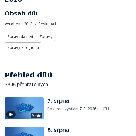
Obsah dílu
Vyrobeno
2018
•
Česko
Zpravodajství
Zprávy
Zprávy z regionů
Přehled dílů
3806 přehratelných
7. srpna
Poslední vysílání
7. 8. 2026
na ČT1
9 min
6. srpna