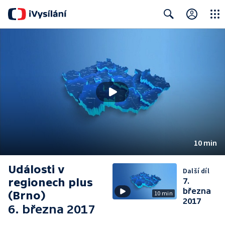
Close
Search
10 min
Události v
Další díl
regionech plus
7.
března
(Brno)
10 min
2017
6. března 2017