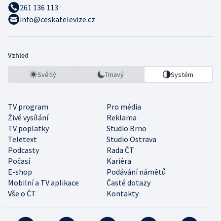
261 136 113
info@ceskatelevize.cz
Vzhled
Světlý
Tmavý
Systém
TV program
Pro média
Živé vysílání
Reklama
TV poplatky
Studio Brno
Teletext
Studio Ostrava
Podcasty
Rada ČT
Počasí
Kariéra
E-shop
Podávání námětů
Mobilní a TV aplikace
Časté dotazy
Vše o ČT
Kontakty